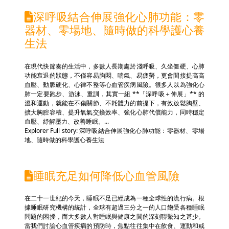
深呼吸結合伸展強化心肺功能：零
器材、零場地、隨時做的科學護心養
生法
在現代快節奏的生活中，多數人長期處於淺呼吸、久坐僵硬、心肺
功能衰退的狀態，不僅容易胸悶、喘氣、易疲勞，更會間接提高高
血壓、動脈硬化、心律不整等心血管疾病風險。很多人以為強化心
肺一定要跑步、游泳、重訓，其實一組 **「深呼吸＋伸展」** 的
溫和運動，就能在不傷關節、不耗體力的前提下，有效放鬆胸壁、
擴大胸腔容積、提升氧氣交換效率、強化心肺代償能力，同時穩定
血壓、紓解壓力、改善睡眠。...
Explorer Full story: 深呼吸結合伸展強化心肺功能：零器材、零場
地、隨時做的科學護心養生法
睡眠充足如何降低心血管風險
在二十一世紀的今天，睡眠不足已經成為一種全球性的流行病。根
據睡眠研究機構的統計，全球有超過三分之一的人口飽受各種睡眠
問題的困擾，而大多數人對睡眠與健康之間的深刻聯繫知之甚少。
當我們討論心血管疾病的預防時，焦點往往集中在飲食、運動和戒