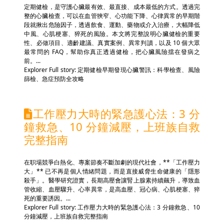
定期健檢，是守護心臟最有效、最直接、成本最低的方式。透過完
整的心臟檢查，可以在血管狹窄、心功能下降、心律異常的早期階
段就揪出危險因子，透過飲食、運動、藥物或介入治療，大幅降低
中風、心肌梗塞、猝死的風險。本文將完整說明心臟健檢的重要
性、必做項目、適齡建議、真實案例、異常判讀，以及 10 個大眾
最常問的 FAQ，幫助你真正透過健檢，把心臟風險擋在發病之
前。...
Explorer Full story: 定期健檢早期發現心臟警訊：科學檢查、風險
篩檢、急症預防全攻略
工作壓力大時的緊急護心法：3 分
鐘救急、10 分鐘減壓，上班族自救
完整指南
在职場競爭白熱化、專案節奏不斷加劇的現代社會，**「工作壓力
大」** 已不再是個人情緒問題，而是直接威脅生命健康的「隱形
殺手」。醫學研究證實，長期高壓會讓腎上腺素持續飆升，導致血
管收縮、血壓驟升、心率異常，是高血壓、冠心病、心肌梗塞、猝
死的重要誘因。...
Explorer Full story: 工作壓力大時的緊急護心法：3 分鐘救急、10
分鐘減壓，上班族自救完整指南