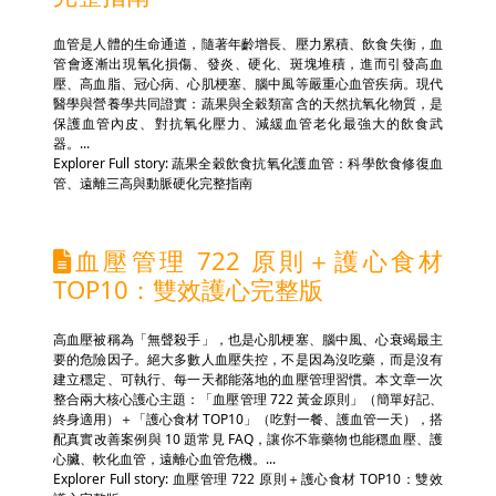
血管是人體的生命通道，隨著年齡增長、壓力累積、飲食失衡，血
管會逐漸出現氧化損傷、發炎、硬化、斑塊堆積，進而引發高血
壓、高血脂、冠心病、心肌梗塞、腦中風等嚴重心血管疾病。現代
醫學與營養學共同證實：蔬果與全穀類富含的天然抗氧化物質，是
保護血管內皮、對抗氧化壓力、減緩血管老化最強大的飲食武
器。...
Explorer Full story: 蔬果全穀飲食抗氧化護血管：科學飲食修復血
管、遠離三高與動脈硬化完整指南
血壓管理 722 原則＋護心食材
TOP10：雙效護心完整版
高血壓被稱為「無聲殺手」，也是心肌梗塞、腦中風、心衰竭最主
要的危險因子。絕大多數人血壓失控，不是因為沒吃藥，而是沒有
建立穩定、可執行、每一天都能落地的血壓管理習慣。本文章一次
整合兩大核心護心主題：「血壓管理 722 黃金原則」（簡單好記、
終身適用）＋「護心食材 TOP10」（吃對一餐、護血管一天），搭
配真實改善案例與 10 題常見 FAQ，讓你不靠藥物也能穩血壓、護
心臟、軟化血管，遠離心血管危機。...
Explorer Full story: 血壓管理 722 原則＋護心食材 TOP10：雙效