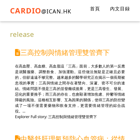
CARDIO
首頁
內文目録
@ICAN.HK
release
三高控制與情緒管理雙管齊下
在高血壓、高血糖、高血脂這「三高」面前，大多數人的第一反應
是就醫服藥、調整飲食、加強運動。這些做法無疑是正確且必要
的，但卻遠遠不够完整。越來越多的醫學研究正在揭示一個長期被
忽視的事實：三高與情緒之間存在著雙向、深邃、密不可分的連
結。情緒問題不僅是三高的並發癥或後果，更是三高發生、發展、
惡化的重要推手；而三高的存在，也會顯著增加焦慮、抑鬱等情緒
障礙的風險。這種相互影響、互為因果的關係，使得三高的防控變
成了一場不僅需要藥物和飲食支持，更需要情緒管理的綜合战
役。...
Explorer Full story: 三高控制與情緒管理雙管齊下
中醫舒肝理氣預防心血管病：從情