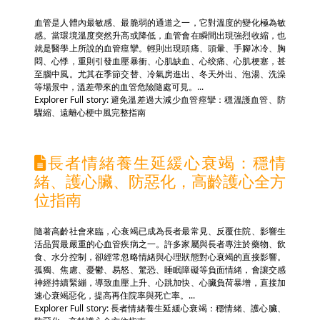
血管是人體內最敏感、最脆弱的通道之一，它對溫度的變化極為敏
感。當環境溫度突然升高或降低，血管會在瞬間出現強烈收縮，也
就是醫學上所說的血管痙攣。輕則出現頭痛、頭暈、手腳冰冷、胸
悶、心悸，重則引發血壓暴衝、心肌缺血、心绞痛、心肌梗塞，甚
至腦中風。尤其在季節交替、冷氣房進出、冬天外出、泡湯、洗澡
等場景中，溫差帶來的血管危險隨處可見。...
Explorer Full story: 避免溫差過大減少血管痙攣：穩溫護血管、防
驟縮、遠離心梗中風完整指南
長者情緒養生延緩心衰竭：穩情
緒、護心臟、防惡化，高齡護心全方
位指南
隨著高齡社會來臨，心衰竭已成為長者最常見、反覆住院、影響生
活品質最嚴重的心血管疾病之一。許多家屬與長者專注於藥物、飲
食、水分控制，卻經常忽略情緒與心理狀態對心衰竭的直接影響。
孤獨、焦慮、憂鬱、易怒、驚恐、睡眠障礙等負面情緒，會讓交感
神經持續緊繃，導致血壓上升、心跳加快、心臟負荷暴增，直接加
速心衰竭惡化，提高再住院率與死亡率。...
Explorer Full story: 長者情緒養生延緩心衰竭：穩情緒、護心臟、