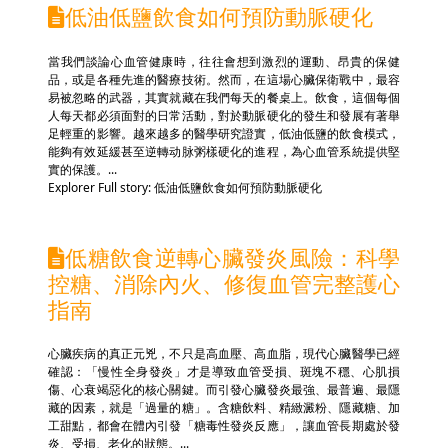
低油低鹽飲食如何預防動脈硬化
當我們談論心血管健康時，往往會想到激烈的運動、昂貴的保健
品，或是各種先進的醫療技術。然而，在這場心臟保衛戰中，最容
易被忽略的武器，其實就藏在我們每天的餐桌上。飲食，這個每個
人每天都必須面對的日常活動，對於動脈硬化的發生和發展有著舉
足輕重的影響。越來越多的醫學研究證實，低油低鹽的飲食模式，
能夠有效延緩甚至逆轉动脉粥樣硬化的進程，為心血管系統提供堅
實的保護。...
Explorer Full story: 低油低鹽飲食如何預防動脈硬化
低糖飲食逆轉心臟發炎風險：科學
控糖、消除內火、修復血管完整護心
指南
心臟疾病的真正元兇，不只是高血壓、高血脂，現代心臟醫學已經
確認：「慢性全身發炎」才是導致血管受損、斑塊不穩、心肌損
傷、心衰竭惡化的核心關鍵。而引發心臟發炎最強、最普遍、最隱
藏的因素，就是「過量的糖」。含糖飲料、精緻澱粉、隱藏糖、加
工甜點，都會在體內引發「糖毒性發炎反應」，讓血管長期處於發
炎、受損、老化的狀態。...