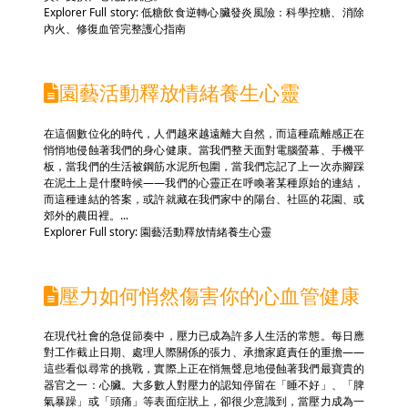
Explorer Full story: 低糖飲食逆轉心臟發炎風險：科學控糖、消除
內火、修復血管完整護心指南
園藝活動釋放情緒養生心靈
在這個數位化的時代，人們越來越遠離大自然，而這種疏離感正在
悄悄地侵蝕著我們的身心健康。當我們整天面對電腦螢幕、手機平
板，當我們的生活被鋼筋水泥所包圍，當我們忘記了上一次赤腳踩
在泥土上是什麼時候——我們的心靈正在呼喚著某種原始的連結，
而這種連結的答案，或許就藏在我們家中的陽台、社區的花園、或
郊外的農田裡。...
Explorer Full story: 園藝活動釋放情緒養生心靈
壓力如何悄然傷害你的心血管健康
在現代社會的急促節奏中，壓力已成為許多人生活的常態。每日應
對工作截止日期、處理人際關係的張力、承擔家庭責任的重擔——
這些看似尋常的挑戰，實際上正在悄無聲息地侵蝕著我們最寶貴的
器官之一：心臟。大多數人對壓力的認知停留在「睡不好」、「脾
氣暴躁」或「頭痛」等表面症狀上，卻很少意識到，當壓力成為一