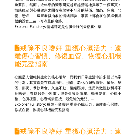
重要性。然而，近年來的醫學研究越來越清楚地揭示了一個事實：
情緒穩定與心臟健康之間存在著密不可分的關係。憤怒、焦慮、悲
傷、恐懼——這些看似抽象的情緒體驗，事實上都會在心臟這個具
體的器官上留下可測量的痕跡。...
Explorer Full story: 情緒穩定是心臟最好的天然養生藥
戒除不良嗜好 重獲心臟活力：遠
離傷心習慣、修復血管、恢復心肌機
能完整指南
心臟是人體維持生命的核心引擎，而我們日常生活中許多習以為常
的行為，其實都是在持續消耗、損傷、老化心臟與血管。抽菸、酗
酒、熬夜、暴飲暴食、久坐不動、情緒壓抑、濫用刺激性飲料等不
良嗜好，看似只是小習慣，卻是引發高血壓、動脈硬化、心律不
整、心肌梗塞、心衰竭最直接、最危險的元兇。...
Explorer Full story: 戒除不良嗜好 重獲心臟活力：遠離傷心習慣、
修復血管、恢復心肌機能完整指南
戒除不良嗜好 重獲心臟活力：遠