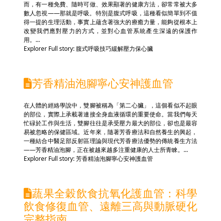
而，有一種免費、隨時可做、效果顯著的健康方法，卻常常被大多
數人忽視——那就是呼吸。特別是腹式呼吸，這種看似簡單到不值
得一提的生理活動，事實上蘊含著強大的療癒力量，能夠從根本上
改變我們應對壓力的方式，並對心血管系統產生深遠的保護作
用。...
Explorer Full story: 腹式呼吸技巧緩解壓力保心臟
芳香精油泡腳寧心安神護血管
在人體的經絡學說中，雙腳被稱為「第二心臟」，這個看似不起眼
的部位，實際上承載著連接全身血液循環的重要使命。當我們每天
忙碌於工作與生活，雙腳往往是承受壓力最大的部位，卻也是最容
易被忽略的保健區域。近年來，隨著芳香療法和自然養生的興起，
一種結合中醫足部反射區理論與現代芳香療法優勢的傳統養生方法
——芳香精油泡腳，正在被越來越多注重健康的人士所青睞。...
Explorer Full story: 芳香精油泡腳寧心安神護血管
蔬果全穀飲食抗氧化護血管：科學
飲食修復血管、遠離三高與動脈硬化
完整指南