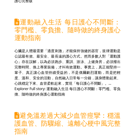
護心完整版
運動融入生活 每日護心不間斷：
零門檻、零負擔、隨時做的終身護心
運動指南
心臟是人體最需要「適度刺激」才能保持強健的器官，規律運動是
公認最有效、最安全、最長遠的護心方式。然而多數人對「運動護
心」存在誤解，以為必須跑步、重訓、游泳、上健身房，必須撥出
完整時間、換上專業裝備，才叫有效運動。事實上，真正能堅持一
輩子、真正讓心血管持續受益的，不是偶爾劇烈運動，而是把輕
度、溫和、安全的活動，自然融入日常每一分鐘，讓身體動起來、
心跳穩定下來、血管柔軟起來，實現「每日護心不間斷」。...
Explorer Full story: 運動融入生活 每日護心不間斷：零門檻、零負
擔、隨時做的終身護心運動指南
避免溫差過大減少血管痙攣：穩溫
護血管、防驟縮、遠離心梗中風完整
指南