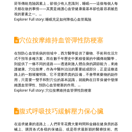
菸等傳統危險因素上，卻很少有人意識到，睡眠——這個每個人每
天都在做的事情——其實是維護心血管健康最基本卻也最容易被忽
視的要素之一。...
Explorer Full story: 睡眠充足如何降低心血管風險
穴位按摩維持血管彈性防梗塞
在預防心血管疾病的領域中，西方醫學提供了藥物、手術和生活方
式干預等多種方案，而在數千年歷史中累積發展的中國傳統醫學，
則提供了一條不同的道路——透過刺激人體自身的調節能力，來維
護健康。穴位按摩，作為中醫外治法的重要組成部分，正是這條道
路上的一顆璀璨明珠。它不需要昂貴的設備，不會帶來藥物的副作
用，只需要一雙手和對穴位的基本認識，就能夠在日常保健中發揮
維護血管彈性、預防心血管梗塞的作用。...
Explorer Full story: 穴位按摩維持血管彈性防梗塞
腹式呼吸技巧緩解壓力保心臟
在追求健康的道路上，人們常常花費大量時間和金錢在健身房的器
械上、購買各式各樣的保健品、或是尋求最新穎的醫療技術。然