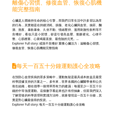
離傷心習慣、修復血管、恢復心肌機
能完整指南
心臟是人體維持生命的核心引擎，而我們日常生活中許多習以為常
的行為，其實都是在持續消耗、損傷、老化心臟與血管。抽菸、酗
酒、熬夜、暴飲暴食、久坐不動、情緒壓抑、濫用刺激性飲料等不
良嗜好，看似只是小習慣，卻是引發高血壓、動脈硬化、心律不
整、心肌梗塞、心衰竭最直接、最危險的元兇。...
Explorer Full story: 戒除不良嗜好 重獲心臟活力：遠離傷心習慣、
修復血管、恢復心肌機能完整指南
每天一百五十分鐘運動護心全攻略
在預防心血管疾病的眾多策略中，運動無疑是最具成本效益且最受
科學證據支持的方案之一。多年來，世界各國的心臟醫學會和公共
衛生組織，都在倡導一個簡單而有力的建議：每週至少一百五十分
鐘的中等強度運動。這個數字看起來也許有些抽象，但當我們深入
了解背後的科學原理和實踐方法時，就會發現這一百五十分鐘，其
實是對心臟最值得的投資。...
Explorer Full story: 每天一百五十分鐘運動護心全攻略