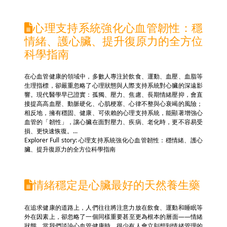
心理支持系統強化心血管韌性：穩
情緒、護心臟、提升復原力的全方位
科學指南
在心血管健康的領域中，多數人專注於飲食、運動、血壓、血脂等
生理指標，卻嚴重忽略了心理狀態與人際支持系統對心臟的深遠影
響。現代醫學早已證實：孤獨、壓力、焦慮、長期情緒壓抑，會直
接提高高血壓、動脈硬化、心肌梗塞、心律不整與心衰竭的風險；
相反地，擁有穩固、健康、可依賴的心理支持系統，能顯著增強心
血管的「韌性」，讓心臟在面對壓力、疾病、老化時，更不容易受
損、更快速恢復。...
Explorer Full story: 心理支持系統強化心血管韌性：穩情緒、護心
臟、提升復原力的全方位科學指南
情緒穩定是心臟最好的天然養生藥
在追求健康的道路上，人們往往將注意力放在飲食、運動和睡眠等
外在因素上，卻忽略了一個同樣重要甚至更為根本的層面——情緒
狀態。當我們談論心血管健康時，很少有人會立刻想到情緒管理的